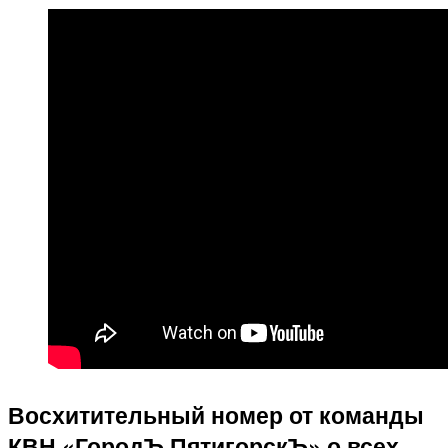
Восхитительный номер от команды
КВН «ГородЪ ПятигорскЪ» о всех