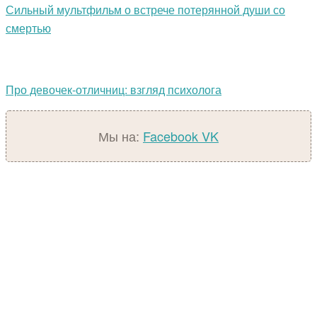
Сильный мультфильм о встрече потерянной души со
смертью
Про девочек-отличниц: взгляд психолога
Мы на:
Facebook
VK