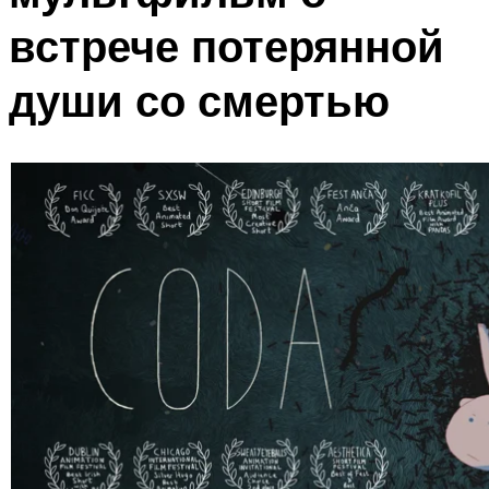
встрече потерянной
души со смертью