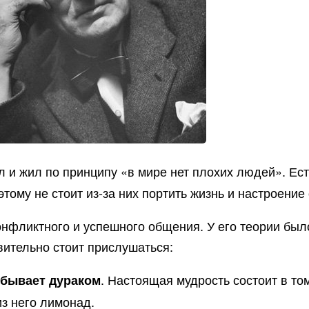
 и жил по принципу «в мире нет плохих людей». Ес
этому не стоит из-за них портить жизнь и настроени
нфликтного и успешного общения. У его теории было
вительно стоит прислушаться:
. Настоящая мудрость состоит в то
 бывает дураком
из него лимонад.