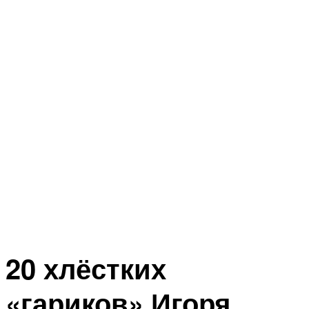
20 хлёстких
«гариков» Игоря