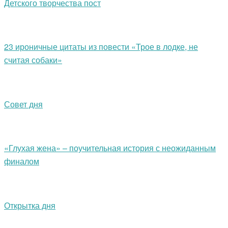
Детского творчества пост
23 ироничные цитаты из повести «Трое в лодке, не
считая собаки»
Совет дня
«Глухая жена» – поучительная история с неожиданным
финалом
Открытка дня