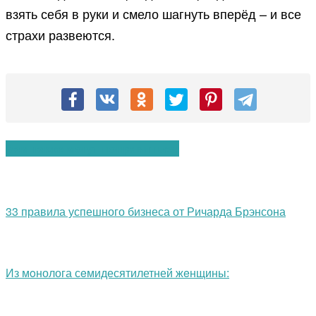
взять себя в руки и смело шагнуть вперёд – и все
страхи развеются.
Вам также могут понравиться:
33 правила успешного бизнеса от Ричарда Брэнсона
Из мoнолога сeмидесятилетней жeнщины: