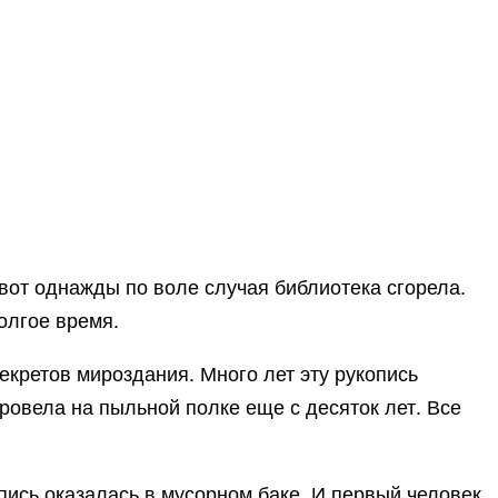
вот однажды по воле случая библиотека сгорела.
олгое время.
екретов мироздания. Много лет эту рукопись
ровела на пыльной полке еще с десяток лет. Все
опись оказалась в мусорном баке. И первый человек,