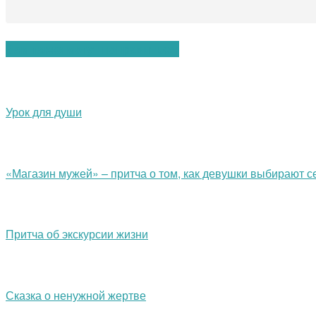
Вам также могут понравиться:
Урок для души
«Магазин мужей» – притча о том, как девушки выбирают с
Притча об экскурсии жизни
Сказка о ненужной жертве