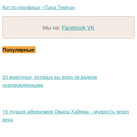
Кот по прозвищу «Папа Тереза»
Мы на:
Facebook
VK
Популярные:
20 животных, которых вы вряд ли видели
новорождёнными
15 лучших афоризмов Омара Хайяма – мудрость через
века