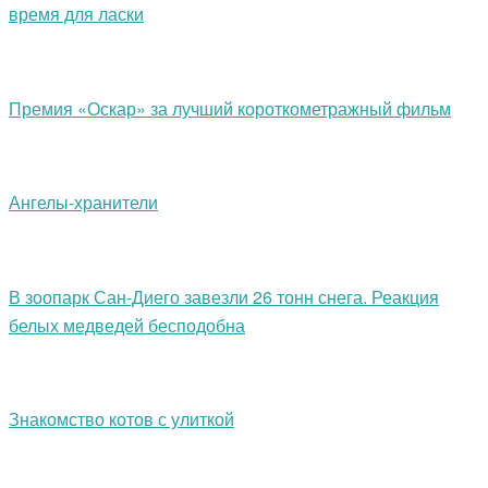
время для ласки
Премия «Оскар» за лучший короткометражный фильм
Ангелы-хранители
В зоопарк Сан-Диего завезли 26 тонн снега. Реакция
белых медведей бесподобна
Знакомство котов с улиткой