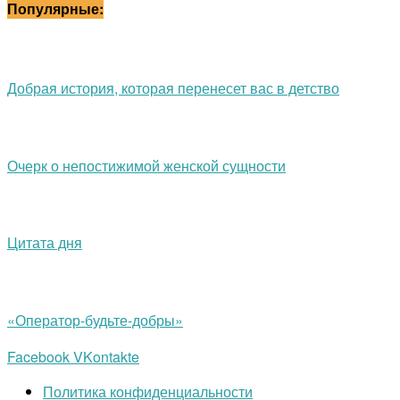
Популярные:
Добрая история, которая перенесет вас в детство
Очерк о непостижимой женской сущности
Цитата дня
«Оператор-будьте-добры»
Facebook
VKontakte
Политика конфиденциальности