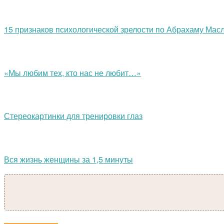
15 признаков психологической зрелости по Абрахаму Мас
«Мы любим тех, кто нас не любит…»
Стереокартинки для тренировки глаз
Вся жизнь женщины за 1,5 минуты