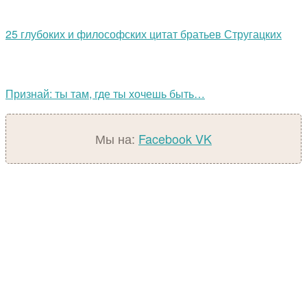
25 глубоких и философских цитат братьев Стругацких
Признай: ты там, где ты хочешь быть…
Мы на:
Facebook
VK