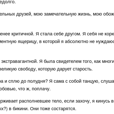
едолго.
тельных друзей, мою замечательную жизнь, мою об
менее критичной. Я стала себе другом. Я себя не корю
ементную ящерицу, в которой я абсолютно не нуждаю
ь экстравагантной. Я была свидетелем того, как мн
великую свободу, которую дарует старость.
тра и сплю до полудня? Я сама с собой танцую, слуш
бовью, что ж, поплачу.
ерживает располневшее тело, если захочу, я кинусь 
х?) в бикини. Они тоже состарятся.