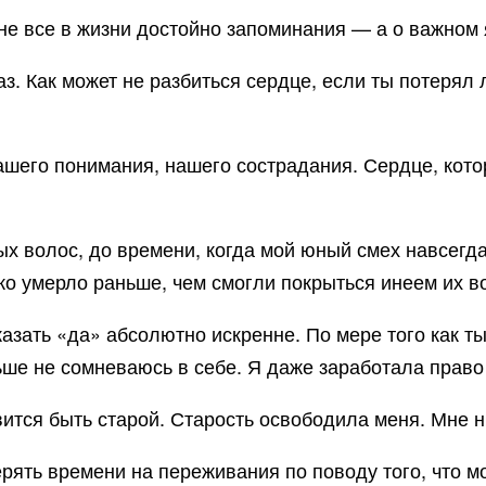
 не все в жизни достойно запоминания — а о важном
аз. Как может не разбиться сердце, если ты потерял
ашего понимания, нашего сострадания. Сердце, котор
ых волос, до времени, когда мой юный смех навсегд
ько умерло раньше, чем смогли покрыться инеем их 
казать «да» абсолютно искренне. По мере того как т
льше не сомневаюсь в себе. Я даже заработала право
авится быть старой. Старость освободила меня. Мне н
 терять времени на переживания по поводу того, что м