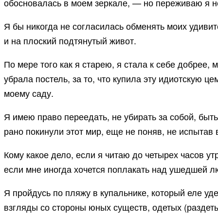
обосновалась в моем зеркале, — но переживаю я н
Я бы никогда не согласилась обменять моих удиви
и на плоский подтянутый живот.
По мере того как я старею, я стала к себе добрее, 
убрала постель, за то, что купила эту идиотскую ц
моему саду.
Я имею право переедать, не убирать за собой, быт
рано покинули этот мир, еще не поняв, не испытав 
Кому какое дело, если я читаю до четырех часов у
если мне иногда хочется поплакать над ушедшей лю
Я пройдусь по пляжу в купальнике, который еле уд
взгляды со стороны юных существ, одетых (раздеты