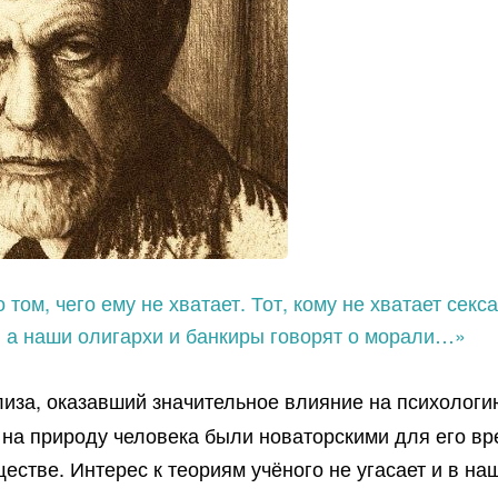
том, чего ему не хватает. Тот, кому не хватает секса
ах, а наши олигархи и банкиры говорят о морали…»
лиза, оказавший значительное влияние на психологи
а на природу человека были новаторскими для его в
стве. Интерес к теориям учёного не угасает и в на