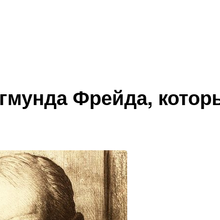
игмунда Фрейда, котор