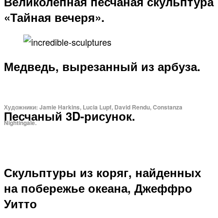
Великолепная песчаная скульптура
«Тайная вечеря».
Медведь, вырезанный из арбуза.
Художники: Jamie Harkins, Lucia Lupf, David Rendu, Constanza
Песчаный 3D-рисунок.
Nightingale.
Скульптуры из коряг, найденных
на побережье океана, Джеффро
Уитто